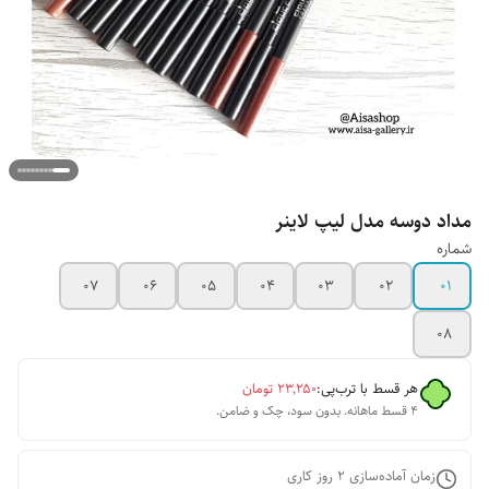
مداد دوسه مدل لیپ لاینر
شماره
07
06
05
04
03
02
01
08
هر قسط با ترب‌پی:
۲۳٬۲۵۰
تومان
۴ قسط ماهانه. بدون سود، چک و ضامن.
زمان آماده‌سازی
2
روز کاری