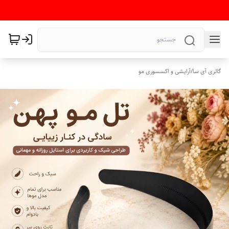
گالری آی سا
/
آرایشی و اکسسوری مو