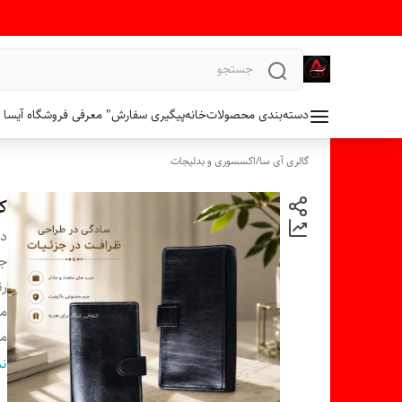
دسته‌بندی محصولات
خانه
پیگیری سفارش
" معرفی فروشگاه آیسا 
گالری آی سا
/
اکسسوری و بدلیجات
ک
دس
ج
ر
م
م
م
نم
جع