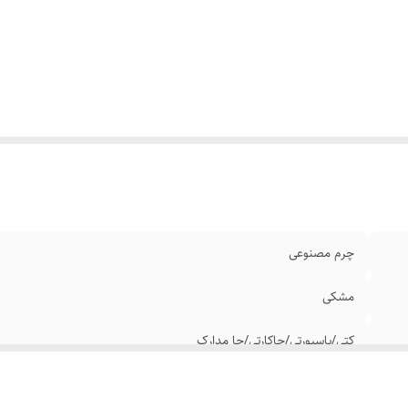
چرم مصنوعی
مشکی
کتی/پاسپورتی/جاکارتی/جا مدارک
آقایان