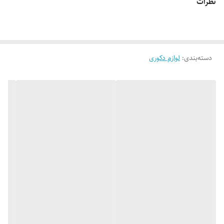
نظرات
تزئینی را فراهم کرده و به عنوان یک عنصر دکوراتیو برجسته در دیوارهای اتاق
نشیمن، آشپزخانه یا دفتر کار عمل می‌کند. 🪵📚✨
دسته‌بندی
:
لوازم دکوری