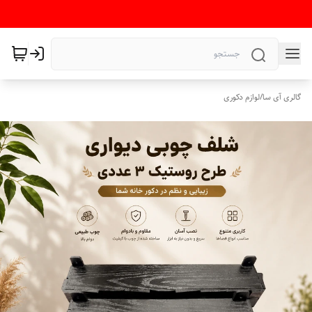
گالری آی سا
/
لوازم دکوری