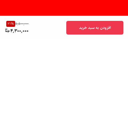
21
%
5,500,000
افزودن به سبد خرید
4,300,000
برگشت به بالا