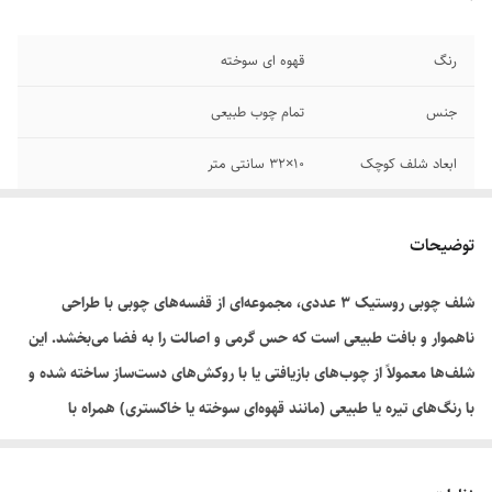
رنگ
قهوه ای سوخته
جنس
تمام چوب طبیعی
ابعاد شلف کوچک
۱۰×۳۲ سانتی متر
ابعاد شلف متوسط
۱۰×۴۲ سانتی متر
توضیحات
ابعاد شلف بزرگ
۱۰×۵۲ سانتی متر
شلف چوبی روستیک ۳ عددی، مجموعه‌ای از قفسه‌های چوبی با طراحی
ناهموار و بافت طبیعی است که حس گرمی و اصالت را به فضا می‌بخشد. این
شلف‌ها معمولاً از چوب‌های بازیافتی یا با روکش‌های دست‌ساز ساخته شده و
با رنگ‌های تیره یا طبیعی (مانند قهوه‌ای سوخته یا خاکستری) همراه با
بافت‌های برجسته، استایل روستیک و کلاسیک را تقویت می‌کنند. نصب آن‌ها
به صورت پلکانی یا نامتقارن، امکان چیدمان خلاقانه کتاب، گلدان یا اشیاء