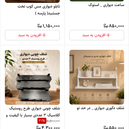
ساعت دیواری _ استوک
تابلو دیواری مس کوب تخت
جمشید( پارسه )
1,150,000
850,000
افزودن به سبد
افزودن به سبد
شلف دکوری دیواری _ در حد نو
شلف چوبی دیواری طرح روستیک
کلاسیک 3 عددی بسیار با کیفیت و
21
%
5,500,000
در حد نو
4,300,000
550,000