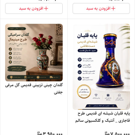
افزودن به سبد
افزودن به سبد
گلدان چینی تزیینی قدیمی گل مرغی
جفتی
پایه قلیان شیشه ای قدیمی طرح
قاجاری _ آنتیک و کلکسیونی سالم
و در حد نو
3,950,000
7,500,000