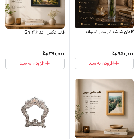
گلدان شیشه ای مدل استوانه
قاب عکس _کد Gh 296
390,000
950,000
افزودن به سبد
افزودن به سبد