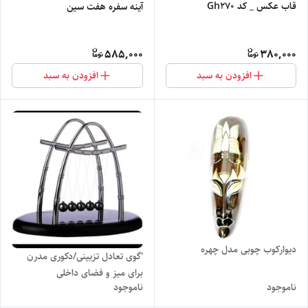
قاب عکس _ کد Gh270
آینه سفره هفت سین
585,000
380,000
افزودن به سبد
افزودن به سبد
دیوارکوب چوبی مدل چهره
'گوی تعادل تزیینی/دکوری مدرن
برای میز و فضای داخلی
ناموجود
ناموجود