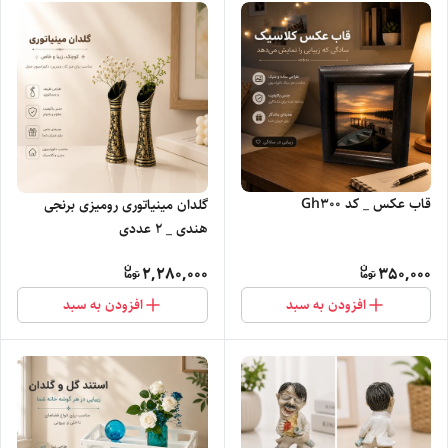
قاب عکس _ کد Gh300
گلدان مینیاتوری رومیزی برنجی
هندی _ ۲ عددی
2,280,000
350,000
افزودن به سبد
افزودن به سبد