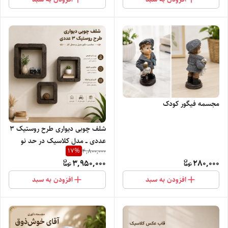
مجسمه فیگور کودک
شلف چوبی دیواری طرح روستیک ۳
عددی ــ مدل کلاسیک در حد نو
17
%
4,800,000
فوق العاده با کیفیت
3,950,000
280,000
افزودن به سبد
افزودن به سبد