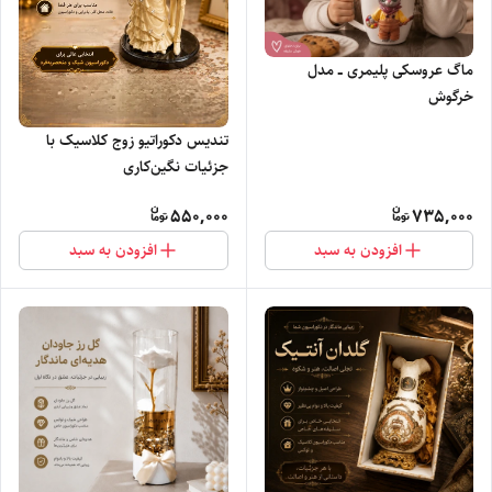
ماگ عروسکی پلیمری ــ مدل
خرگوش
تندیس دکوراتیو زوج کلاسیک با
جزئیات نگین‌کاری
550,000
735,000
افزودن به سبد
افزودن به سبد