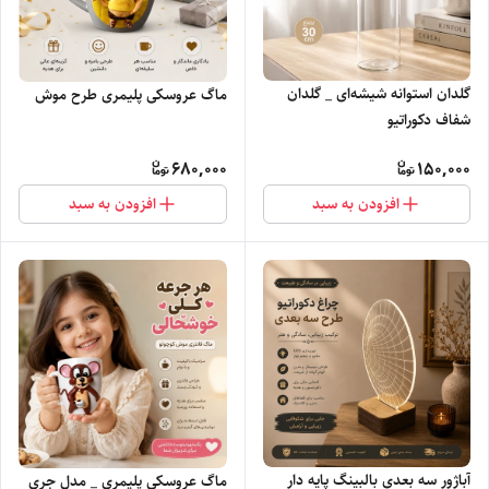
گلدان استوانه‌ شیشه‌ای _ گلدان
ماگ عروسکی پلیمری طرح موش
شفاف دکوراتیو
680,000
150,000
افزودن به سبد
افزودن به سبد
آباژور سه بعدی بالبینگ پایه دار
ماگ عروسکی پلیمری _ مدل جری