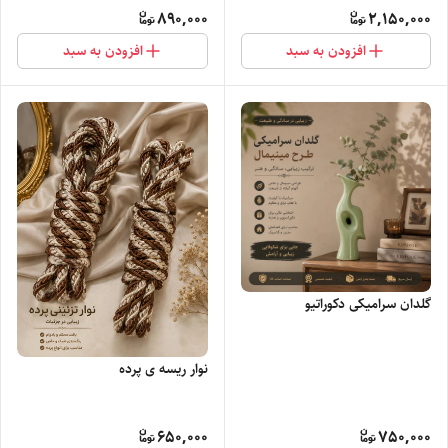
890,000
2,150,000
افزودن به سبد
افزودن به سبد
گلدان سرامیکی دکوراتیو
نوار ریسه ی پرده
650,000
750,000