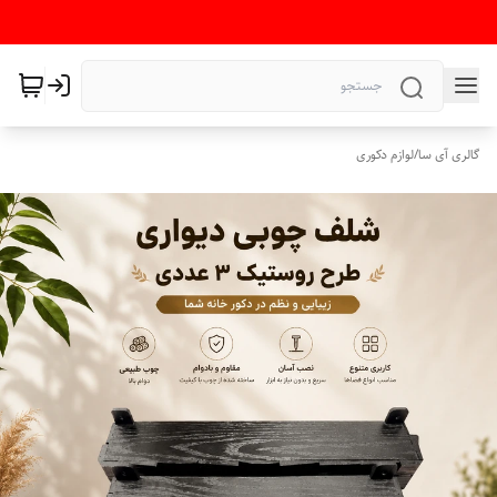
گالری آی سا
/
لوازم دکوری