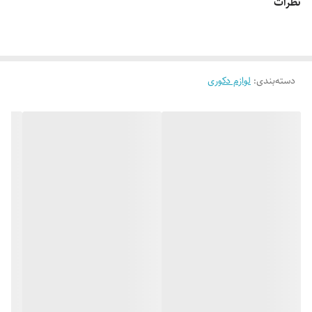
نظرات
تزئینی را فراهم کرده و به عنوان یک عنصر دکوراتیو برجسته در دیوارهای اتاق
نشیمن، آشپزخانه یا دفتر کار عمل می‌کند. 🪵📚✨
دسته‌بندی
:
لوازم دکوری