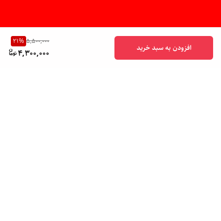
21
%
5,500,000
افزودن به سبد خرید
4,300,000
برگشت به بالا