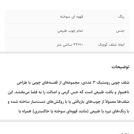
رنگ
قهوه ای سوخته
جنس
تمام چوب طبیعی
ابعاد شلف کوچک
۱۰×۳۲ سانتی متر
ابعاد شلف متوسط
۱۰×۴۲ سانتی متر
توضیحات
ابعاد شلف بزرگ
۱۰×۵۲ سانتی متر
شلف چوبی روستیک ۳ عددی، مجموعه‌ای از قفسه‌های چوبی با طراحی
ناهموار و بافت طبیعی است که حس گرمی و اصالت را به فضا می‌بخشد. این
شلف‌ها معمولاً از چوب‌های بازیافتی یا با روکش‌های دست‌ساز ساخته شده و
با رنگ‌های تیره یا طبیعی (مانند قهوه‌ای سوخته یا خاکستری) همراه با
بافت‌های برجسته، استایل روستیک و کلاسیک را تقویت می‌کنند. نصب آن‌ها
به صورت پلکانی یا نامتقارن، امکان چیدمان خلاقانه کتاب، گلدان یا اشیاء