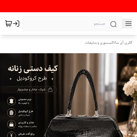
گالری آی سا
/
اکسسوری و بدلیجات