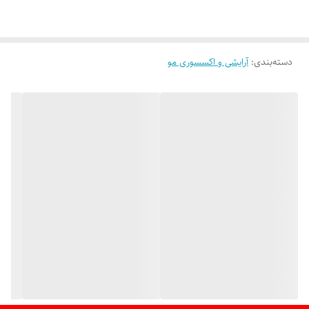
محتویات ست:
. ناخن گیر بزرگ
. ناخن گیر کوچک
دسته‌بندی
:
آرایشی و اکسسوری مو
. ناخن گیر مخصوص پوست مرده
. سوهان ناخن
. قیچی ابرو
. موچین
. ابزار گوش پاک کن
. ابزار زیر ناخن
. تیغه کوتیکول
. ابزار تمیزکننده ناخن