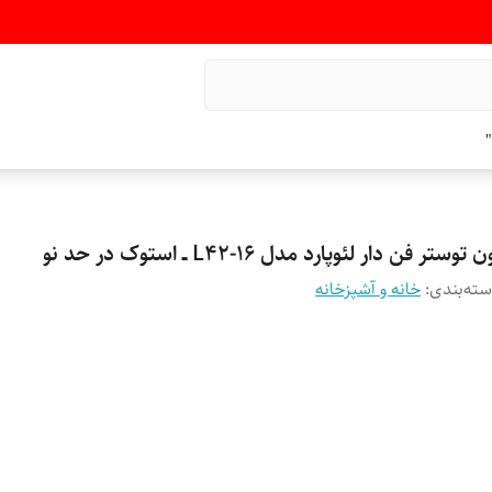
"
ن توستر فن دار لئوپارد مدل L42-16 ــ استوک در حد نو
ته‌بندی
:
خانه و آشپزخانه