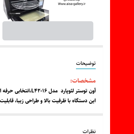
توضیحات
مشخصات:
آون توستر لئوپارد مدل L42-16،انتخابی حرفه ای برای آشپزخانه های مدرن است.
این دستگاه با ظرفیت بالا و طراحی زیبا، قابلیت
فن گردش هوای داغ، موجب پخت یکنواخت تر غذا
تایمر دقیق، تنظیم دما، و المنت های حرارتی 
این توستر برای تهیه کیک،پیتزا، مرغ بریان، سبز
نظرات