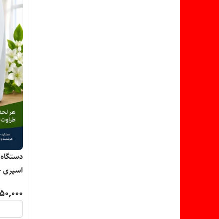
دستگاه ا
اسپری -
استوک د
50,000