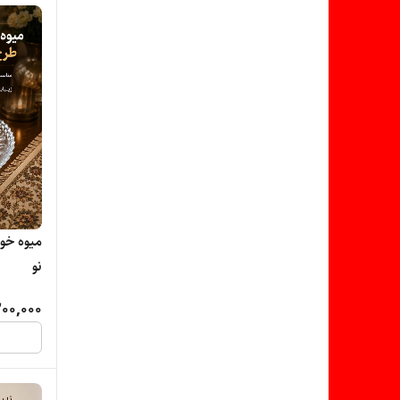
میوه خو
نو
00,000