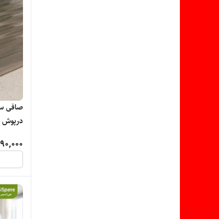
صافی سی
درپوش خ
90,000