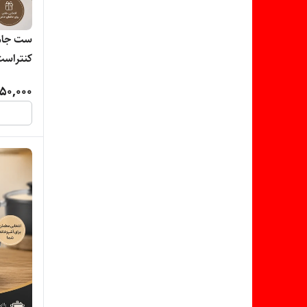
ست جامس
حمام در
50,000