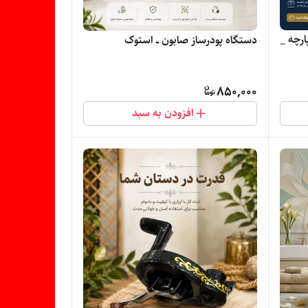
چای خوری طرح لاجورد ۸ پارچه _
دستگاه پودرساز صابون ــ استوک
850,000
افزودن به سبد