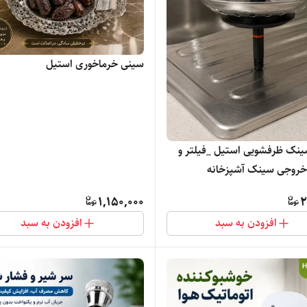
سینی خرماخوری استیل
نک ظرفشویی استیل _فیلتر و
روجی سینک آشپزخانه
1,150,000
2
افزودن به سبد
افزودن به سبد