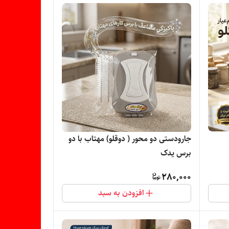
جارودستی دو محور ( دوقلو) مهتاب با دو
برس یدک
280,000
افزودن به سبد