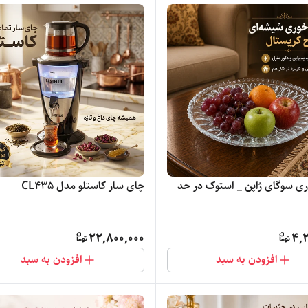
ری سوگای ژاپن _ استوک در حد
چای ساز کاستلو مدل CL435
22,800,000
4,2
افزودن به سبد
افزودن به سبد