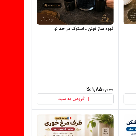
قهوه ساز فولن ــ استوک در حد نو
1,850,000
افزودن به سبد