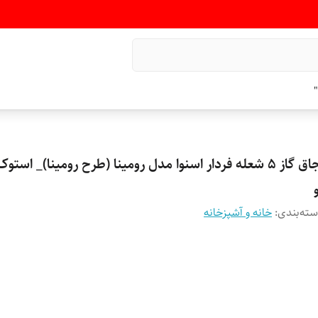
"
اجاق گاز ۵ شعله فردار اسنوا مدل رومینا (طرح رومینا)_ است
ته‌بندی
:
خانه و آشپزخانه