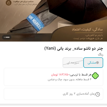
چتر دو تاشو ساده_ برند یانی (Yani)
رنگ
مشکی
سورمه ای
هر قسط با ترب‌پی:
۱۸۳٬۷۵۰
تومان
۴ قسط ماهانه. بدون سود، چک و ضامن.
زمان آماده‌سازی
2
روز کاری