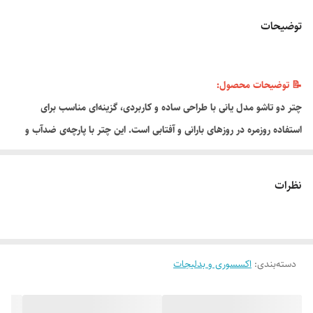
توضیحات
📝 توضیحات محصول:
چتر دو تاشو مدل یانی با طراحی ساده و کاربردی، گزینه‌ای مناسب برای
استفاده روزمره در روزهای بارانی و آفتابی است. این چتر با پارچه‌ی ضدآب و
بدنه‌ای سبک و مقاوم طراحی شده و به‌راحتی در کیف یا کوله‌پشتی قرار
می‌گیرد.
نظرات
ویژگی ها:
مدل: Yani
نوع چتر: دو تاشو
دسته‌بندی
:
طراحی: ساده و شیک
اکسسوری و بدلیجات
جنس پارچه: مقاوم در برابر نفوذ آب
اسکلت: فلزی