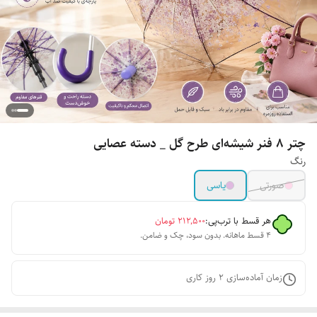
چتر ۸ فنر شیشه‌ای طرح گل _ دسته عصایی
رنگ
صورتی
یاسی
هر قسط با ترب‌پی:
۲۱۲٬۵۰۰
تومان
۴ قسط ماهانه. بدون سود، چک و ضامن.
زمان آماده‌سازی
2
روز کاری