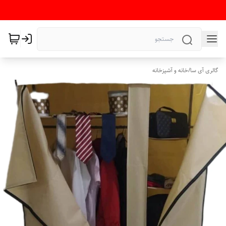
گالری آی سا
/
خانه و آشپزخانه