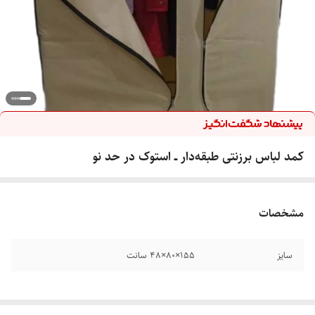
کمد لباس برزنتی طبقه‌دار ــ استوک در حد نو
مشخصات
سایز
۱۵۵×۸۰×۴۸ سانت