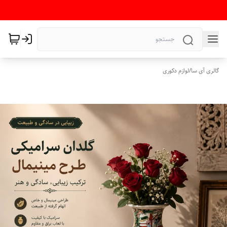
گالری آی سا
/
لوازم دکوری