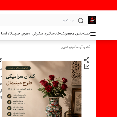
دسته‌بندی محصولات
خانه
پیگیری سفارش
" معرفی فروشگاه آیسا 
گالری آی سا
/
لوازم دکوری
گ
دس
ج
ط
ار
قط