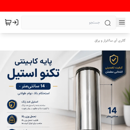
گالری آی سا
/
ابزار و یراق