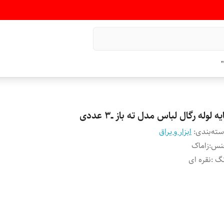
"
یه لوله رگال لباس مدل ته باز ــ۳ عددی
ته‌بندی
:
ابزار و یراق
نس
:
زاماک
نگ
:
نقره ای