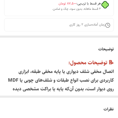
هر قسط با ترب‌پی:
۸۷٬۵۰۰
تومان
۴ قسط ماهانه. بدون سود، چک و ضامن.
زمان آماده‌سازی
2
روز کاری
توضیحات
📝 توضیحات محصول:
اتصال مخفی شلف دیواری یا پایه مخفی طبقه، ابزاری
کاربردی برای نصب انواع طبقات و شلف‌های چوبی یا MDF
روی دیوار است، بدون آن‌که پایه یا براکت مشخصی دیده
شود. این نوع اتصال باعث زیبایی بیشتر در دکوراسیون داخلی
و ظاهری مینیمال می‌شو
د.
نظرات