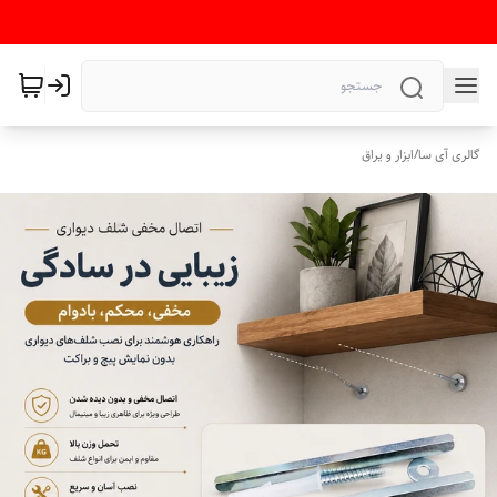
گالری آی سا
/
ابزار و یراق