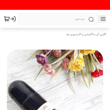
گالری آی سا
/
آرایشی و اکسسوری مو