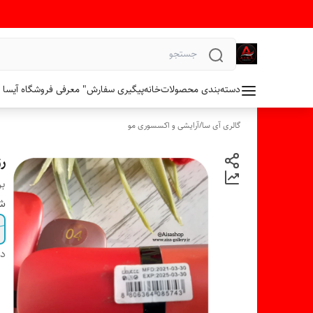
دسته‌بندی محصولات
خانه
پیگیری سفارش
" معرفی فروشگاه آیسا 
گالری آی سا
/
آرایشی و اکسسوری مو
رژ م
بر
شم
دس