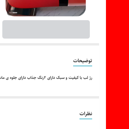
توضیحات
رژ لب با کیفیت و سبک دارای ۲رنگ جذاب دارای جلوه ی مات ماندگاری بالا پوشش کاملا صاف و یکدست بدون پوسته پوسته شدن و چسبندگی
نظرات