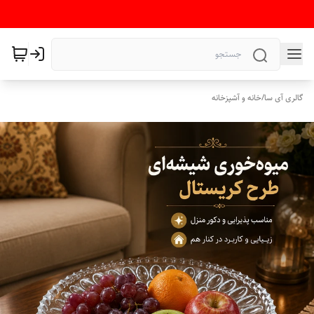
گالری آی سا
/
خانه و آشپزخانه