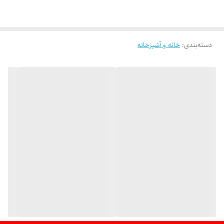
* **جنس:** بلور شفاف و براق با درخشندگی بالا که نور را به خوبی بازتاب
می‌دهد.
دسته‌بندی
:
خانه و آشپزخانه
* **کاربرد:** عالی برای سرو آجیل یا میوه خشک