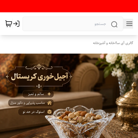
گالری آی سا
/
خانه و آشپزخانه