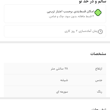
سالم و در حد نو
امکان قسط‌بندی برحسب اعتبار ترب‌پی
۴ قسط ماهانه. بدون سود، چک و ضامن.
زمان آماده‌سازی
2
روز کاری
مشخصات
ارتفاع
۲۸ سانتی متر
جنس
شیشه
رنگ
سورمه ای
طرح
شاه عباس
توضیحات