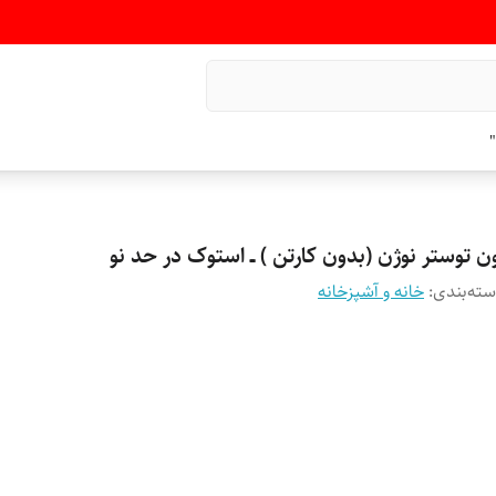
"
ن توستر نوژن (بدون کارتن ) ــ استوک در حد نو
ته‌بندی
:
خانه و آشپزخانه