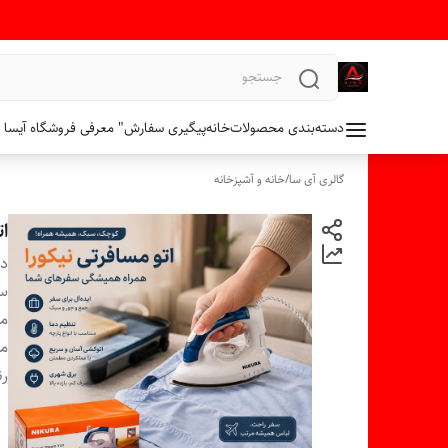
دسته‌بندی محصولات
خانه
پیگیری سفارش
" معرفی فروشگاه آیسا 
گالری آی سا
/
خانه و آشپزخانه
ا
دس
س
م
م
ر