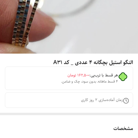
النگو استیل بچگانه ۴ عددی _ کد A31
هر قسط با ترب‌پی:
۱۶۲٬۵۰۰
تومان
۴ قسط ماهانه. بدون سود، چک و ضامن.
زمان آماده‌سازی
2
روز کاری
مشخصات