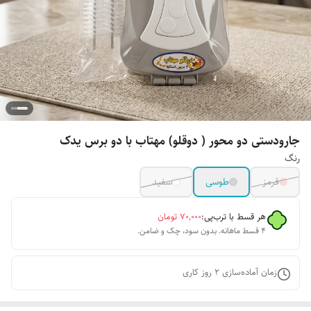
جارودستی دو محور ( دوقلو) مهتاب با دو برس یدک
رنگ
قرمز
طوسی
سفید
هر قسط با ترب‌پی:
۷۰٬۰۰۰
تومان
۴ قسط ماهانه. بدون سود، چک و ضامن.
زمان آماده‌سازی
2
روز کاری