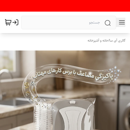
گالری آی سا
/
خانه و آشپزخانه