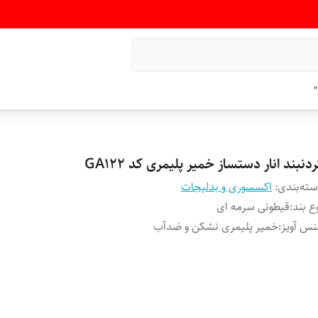
"
دنبند انار دستساز خمیر پلیمری کد GA122
ته‌بندی
:
اکسسوری و بدلیجات
ع بند
:
قیطونی سرمه ای
س آویز
:
خمیر پلیمری نشکن و ضدآب