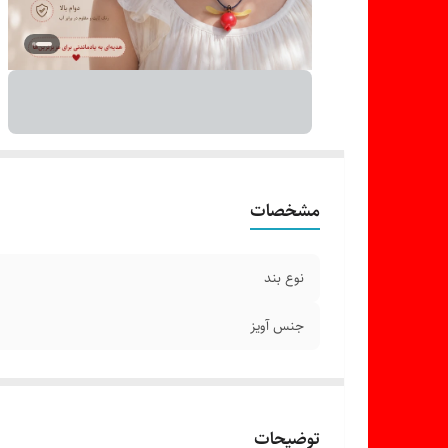
مشخصات
نوع بند
جنس آویز
توضیحات