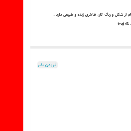
م از شکل و رنگ انار، ظاهری زنده و طبیعی دارد .
ت. 🎨🍎✨
افزودن نظر