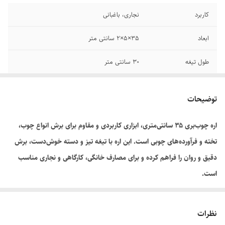
کاربرد
نجاری، باغبانی
ابعاد
35×5×2 سانتی متر
طول تیغه
۳۰ سانتی متر
وزن
۱۶۶ گرم
توضیحات
ویژگی های اره
تیغه ثابت
اره چوب‌بری ۳۵ سانتی‌متری، ابزاری کاربردی و مقاوم برای برش انواع چوب،
جنس تیغه
فولاد ابزار
تخته و فرآورده‌های چوبی است. این اره با تیغه تیز و دسته خوش‌دست، برش
قابلیت برش
چوب
دقیق و روان را فراهم کرده و برای مصارف خانگی، کارگاهی و نجاری مناسب
است.
نظرات