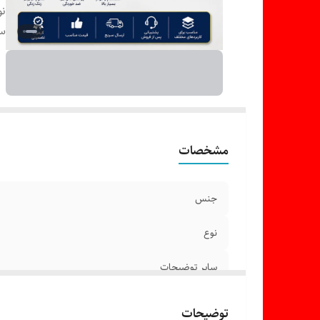
نو
سا
مشخصات
جنس
نوع
سایر توضیحات
توضیحات