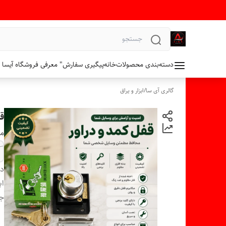
دسته‌بندی محصولات
خانه
پیگیری سفارش
" معرفی فروشگاه آیسا 
گالری آی سا
/
ابزار و یراق
ق
م
دس
اب
ج