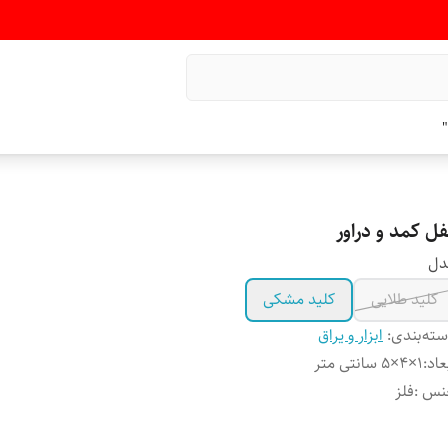
"
فل کمد و دراور
دل
کلید طلایی
کلید مشکی
ته‌بندی
:
ابزار و یراق
عاد
:
۱×۴×۵ سانتی متر
نس
:
فلز