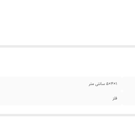
۱×۴×۵ سانتی متر
فلز