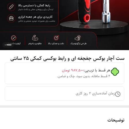
ست آچار بوکس جغجغه ای و رابط بوکسی کمکی ۲۵ سانتی
هر قسط با ترب‌پی:
۹۸۷٬۵۰۰
تومان
۴ قسط ماهانه. بدون سود، چک و ضامن.
زمان آماده‌سازی
2
روز کاری
توضیحات