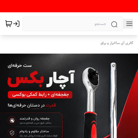
گالری آی سا
/
ابزار و یراق