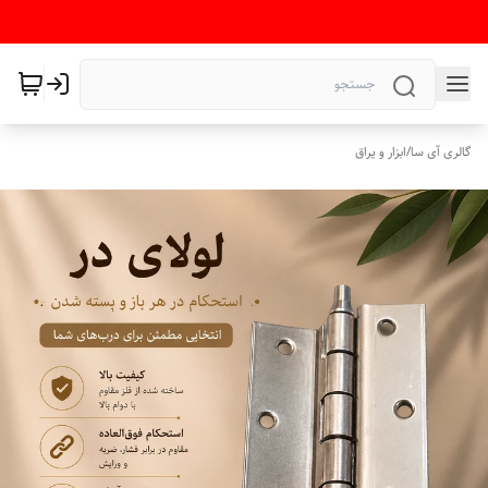
گالری آی سا
/
ابزار و یراق