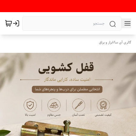
گالری آی سا
/
ابزار و یراق