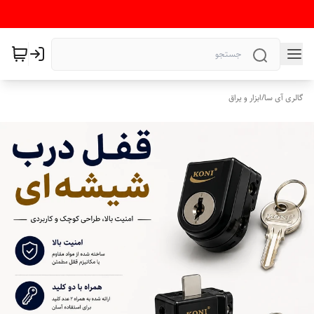
گالری آی سا
/
ابزار و یراق