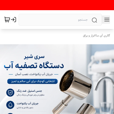
گالری آی سا
/
ابزار و یراق