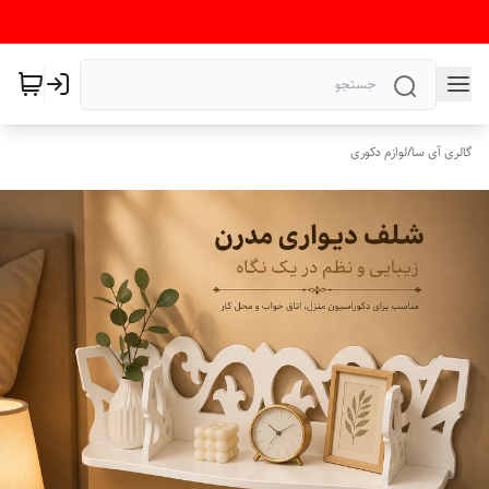
گالری آی سا
/
لوازم دکوری