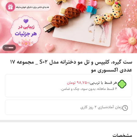
ست گیره، کلیپس و تل مو دخترانه مدل S0۲ _ مجموعه 1۷
عددی اکسسوری مو
هر قسط با ترب‌پی:
۹۸٬۷۵۰
تومان
۴ قسط ماهانه. بدون سود، چک و ضامن.
زمان آماده‌سازی
2
روز کاری
مشخصات