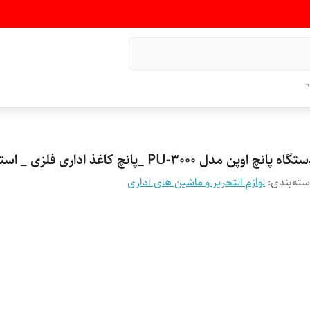
"
گاه پانچ اوپن مدل PU-3000 _پانچ کاغذ اداری فلزی _ استوک
ته‌بندی
:
لوازم التحریر و ماشین های اداری