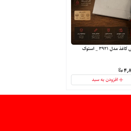
ذ مدل 3921 _ استوک
4,8
افزودن به سبد