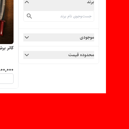
برند
موجودی
کاتر برش کاغ
محدوده قیمت
00,000