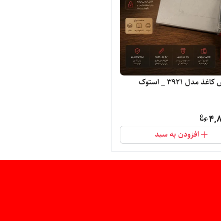
ذ مدل 3921 _ استوک
4,8
افزودن به سبد