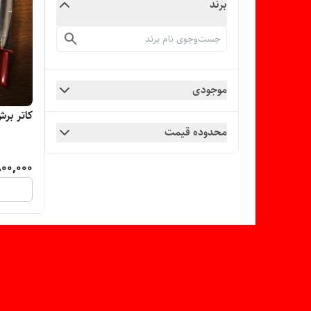
برند
موجودی
کاتر برش کاغ
محدوده قیمت
00,000