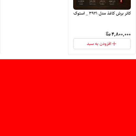
کاتر برش کاغذ مدل 3921 _ استوک
4,800,000
افزودن به سبد