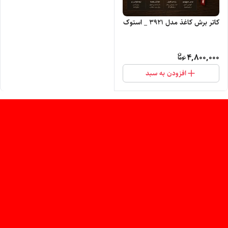
کاتر برش کاغذ مدل 3921 _ استوک
4,800,000
افزودن به سبد