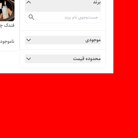
برند
فندک چخ
موجودی
ناموجود
محدوده قیمت