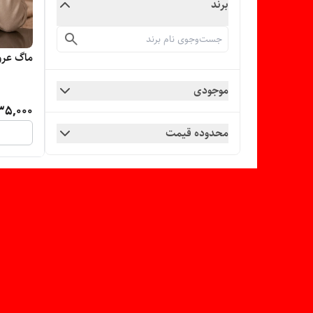
برند
ماگ عرو
موجودی
35,000
محدوده قیمت