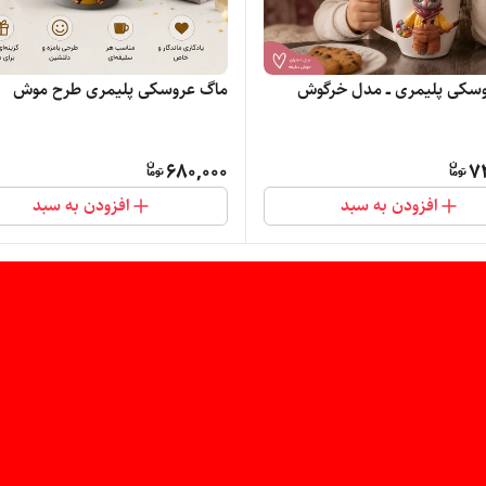
سکی پلیمری ــ مدل خرگوش
ماگ عروسکی پلیمری طرح موش
680,000
7
افزودن به سبد
افزودن به سبد