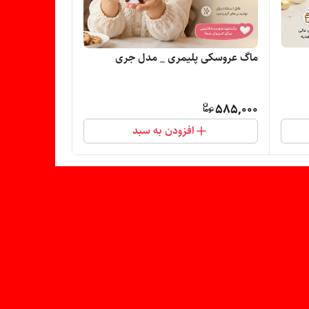
ماگ عروسکی پلیمری _ مدل جری
585,000
افزودن به سبد