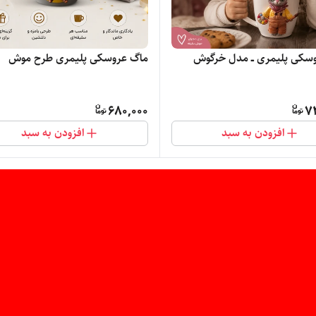
سکی پلیمری ــ مدل خرگوش
ماگ عروسکی پلیمری طرح موش
680,000
7
افزودن به سبد
افزودن به سبد