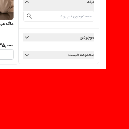
برند
ماگ عرو
موجودی
35,000
محدوده قیمت