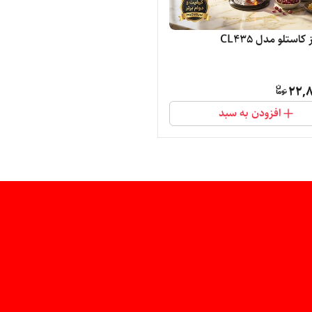
استلو مدل CL435
22,8
افزودن به سبد