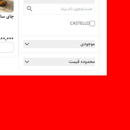
چای ساز ک
CASTELLO
00,000
موجودی
محدوده قیمت