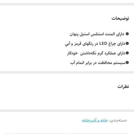
توضیحات
● دارای المنت استنلس استیل پنهان
●دارای چراغ LED در رنگهای قرمز و آبي
●دارای عملکرد گرم نگه‌داشتن خودکار
●سیستم محافظت در برابر اتمام آب
●فیلتر تفاله گیر چای
●نشانگر میزان آب کتری
نظرات
●دارای قابلیت چرخش ۳۶۰ درجه
● سیستم خاموش شدن خودکار
.
دسته‌بندی
:
خانه و آشپزخانه