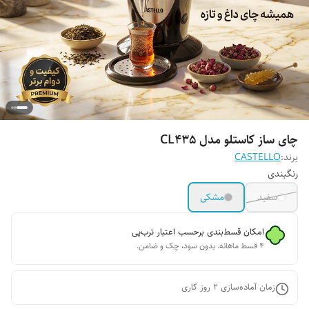
چای ساز کاستلو مدل CL435
برند:
CASTELLO
رنگبندی
سفید
مشکی
امکان قسط‌بندی برحسب اعتبار ترب‌پی
۴ قسط ماهانه. بدون سود، چک و ضامن.
زمان آماده‌سازی
2
روز کاری