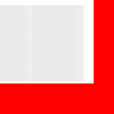
3. **جوراب پارازین کفه دار؛ ساق کوتاه بلند**:
- این نوع جوراب دارای ضخامت نسبتاً نازک و کفه ای ضخ
- مناسب برای محافظت از پا در مقابل عوامل مختلف⁷.
با توجه به انواع مختلف جوراب‌های پارازین، می‌توانید بر اس