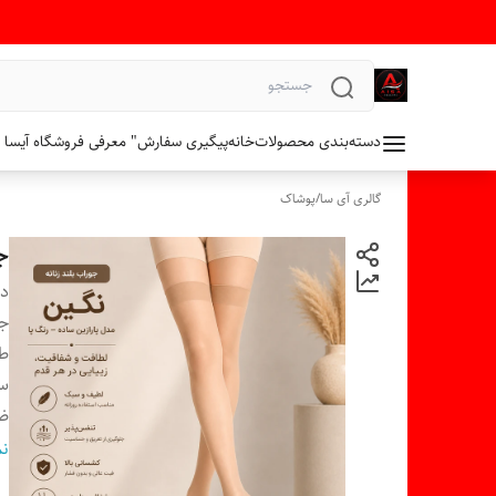
دسته‌بندی محصولات
خانه
پیگیری سفارش
" معرفی فروشگاه آیسا 
گالری آی سا
/
پوشاک
جو
دس
ج
ط
سا
ض
ر
نم
تع