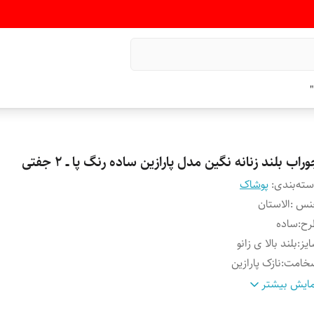
"
راب بلند زنانه نگین مدل پارازین ساده رنگ پا ــ ۲ جفتی
ته‌بندی
:
پوشاک
نس
:
الاستان
رح
:
ساده
یز
:
بلند بالا ی زانو
خامت
:
نازک پارازین
نگ
:
کرم رنگ پا
ایش بیشتر
داد در بسته
:
۲ جفت