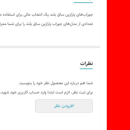
رنگ
جوراب‌های پارازین ساق بلند یک انتخاب عالی برای استفاده 
تعداد در بسته
تعدادی از مدل‌های جوراب پارازین ساق بلند را برای شما معرف
1. **جوراب پارازین ساق بلند مدل 611800**:
- دارای بافت ظریف و سبک با تراکم نخ 20 و بدون رگه.
- جنس آن ضد حساسیت می‌باشد.
نظرات
- در رنگ مشکی عرضه شده است و سایز آن به صورت Free Size برای سایز پاهای 36 تا 40 مناسب است.
- محصول برند آلمانی Nurdie با کیفیت مطلوب و عالی³.
شما هم درباره این محصول نظر خود را بنویسید.
برای ثبت نظر، لازم است ابتدا وارد حساب کاربری خود شوید.
2. **جوراب پارازین ساق بلند؛ سفید مشکی**:
افزودن نظر
- این جوراب دارای طراحی زیبا و مناسب برای استفاده با 
- رنگ‌های مختلفی دارد، اما سفید و سیاه بیشتر مورد استفاده