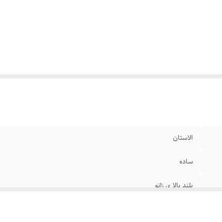
الاستان
ساده
بلند بالا ی زانو
نازک پارازین